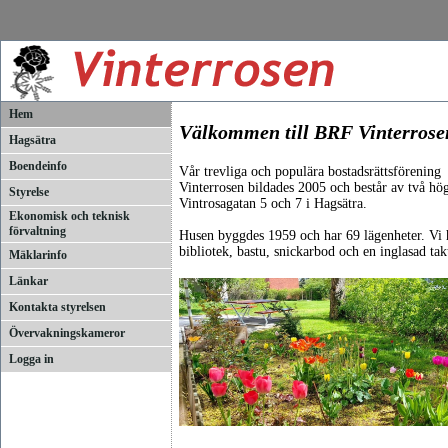
Hem
Välkommen till BRF Vinterrose
Hagsätra
Boendeinfo
Vår trevliga och populära bostadsrättsförening
Vinterrosen bildades 2005 och består av två hö
Styrelse
Vintrosagatan 5 och 7 i Hagsätra.
Ekonomisk och teknisk
förvaltning
Husen byggdes 1959 och har 69 lägenheter. Vi h
bibliotek, bastu, snickarbod och en inglasad tak
Mäklarinfo
Länkar
Kontakta styrelsen
Övervakningskameror
Logga in