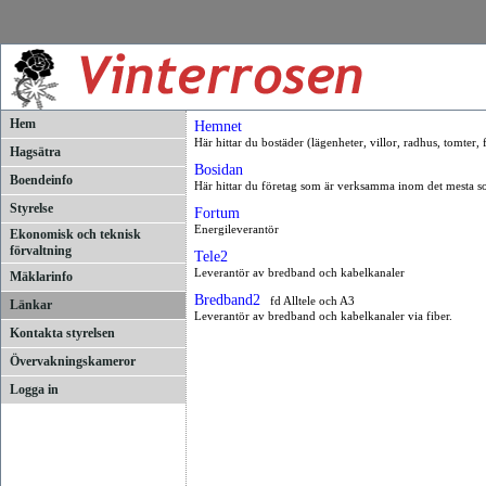
Hem
Hemnet
Här hittar du bostäder (lägenheter, villor, radhus, tomter,
Hagsätra
Bosidan
Boendeinfo
Här hittar du företag som är verksamma inom det mesta s
Styrelse
Fortum
Energileverantör
Ekonomisk och teknisk
förvaltning
Tele2
Leverantör av bredband och kabelkanaler
Mäklarinfo
Bredband2
fd Alltele och A3
Länkar
Leverantör av bredband och kabelkanaler via fiber.
Kontakta styrelsen
Övervakningskameror
Logga in